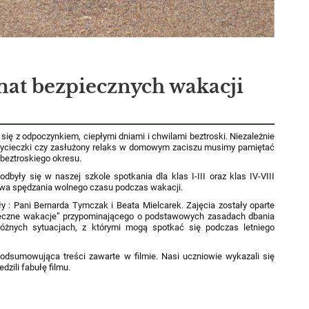
mat bezpiecznych wakacji
się z odpoczynkiem, ciepłymi dniami i chwilami beztroski. Niezależnie
 wycieczki czy zasłużony relaks w domowym zaciszu musimy pamiętać
beztroskiego okresu.
dbyły się w naszej szkole spotkania dla klas I-III oraz klas IV-VIII
twa spędzania wolnego czasu podczas wakacji.
ły : Pani Bernarda Tymczak i Beata Mielcarek. Zajęcia zostały oparte
ieczne wakacje” przypominającego o podstawowych zasadach dbania
óżnych sytuacjach, z którymi mogą spotkać się podczas letniego
dsumowująca treści zawarte w filmie. Nasi uczniowie wykazali się
dzili fabułę filmu.