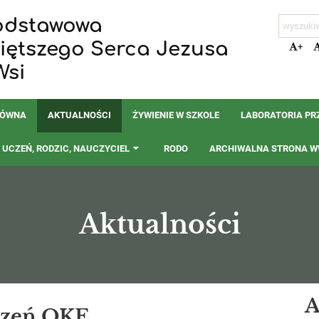
odstawowa
więtszego Serca Jezusa
+
Wsi
ŁÓWNA
AKTUALNOŚCI
ŻYWIENIE W SZKOLE
LABORATORIA PR
UCZEŃ, RODZIC, NAUCZYCIEL
RODO
ARCHIWALNA STRONA WW
Aktualności
A
czeń OKE