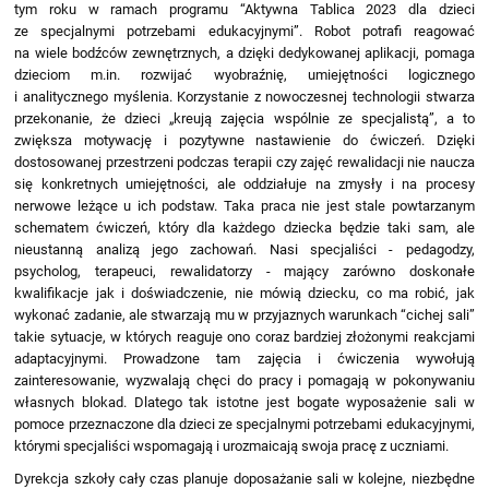
tym roku w ramach programu “Aktywna Tablica 2023 dla dzieci
ze specjalnymi potrzebami edukacyjnymi”. Robot potrafi reagować
na wiele bodźców zewnętrznych, a dzięki dedykowanej aplikacji, pomaga
dzieciom m.in. rozwijać wyobraźnię, umiejętności logicznego
i analitycznego myślenia. Korzystanie z nowoczesnej technologii stwarza
przekonanie, że dzieci „kreują zajęcia wspólnie ze specjalistą”, a to
zwiększa motywację i pozytywne nastawienie do ćwiczeń. Dzięki
dostosowanej przestrzeni podczas terapii czy zajęć rewalidacji nie naucza
się konkretnych umiejętności, ale oddziałuje na zmysły i na procesy
nerwowe leżące u ich podstaw. Taka praca nie jest stale powtarzanym
schematem ćwiczeń, który dla każdego dziecka będzie taki sam, ale
nieustanną analizą jego zachowań. Nasi specjaliści - pedagodzy,
psycholog, terapeuci, rewalidatorzy - mający zarówno doskonałe
kwalifikacje jak i doświadczenie, nie mówią dziecku, co ma robić, jak
wykonać zadanie, ale stwarzają mu w przyjaznych warunkach “cichej sali”
takie sytuacje, w których reaguje ono coraz bardziej złożonymi reakcjami
adaptacyjnymi. Prowadzone tam zajęcia i ćwiczenia wywołują
zainteresowanie, wyzwalają chęci do pracy i pomagają w pokonywaniu
własnych blokad. Dlatego tak istotne jest bogate wyposażenie sali w
pomoce przeznaczone dla dzieci ze specjalnymi potrzebami edukacyjnymi,
którymi specjaliści wspomagają i urozmaicają swoja pracę z uczniami.
Dyrekcja szkoły cały czas planuje doposażanie sali w kolejne, niezbędne