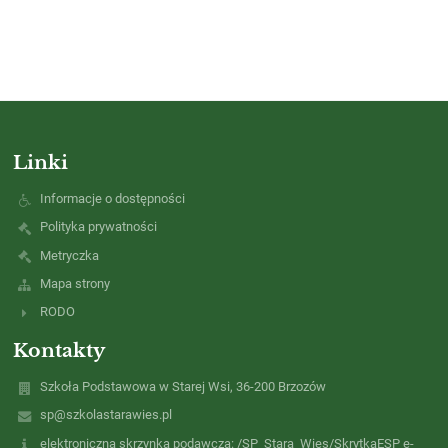
Linki
Informacje o dostępności
Polityka prywatności
Metryczka
Mapa strony
RODO
Kontakty
Szkoła Podstawowa w Starej Wsi, 36-200 Brzozów
sp@szkolastarawies.pl
elektroniczna skrzynka podawcza: /SP_Stara_Wies/SkrytkaESP e-