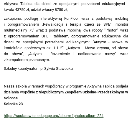
Aktywna Tablica dla dzieci ze specjalnymi potrzebami edukacyjnymi -
kwota 43750 zł, udział własny 8750 zł,
zakupiono: podłogę interaktywną FunFloor wraz z podstawą mobilną
i oprogramowaniem „Rewalidacja i terapia dzieci ze SPE”, monitor
multimedialny 75' wraz z podstawą mobilną, dwa roboty "Photon" wraz
z oprogramowaniem SPE i tabletem, oprogramowanie edukacyjne dla
dzieci ze specjalnymi potrzebami edukacyjnymi: "Autyzm - Mowa w
kontekście społecznym cz. 1 i 2”, „Autyzm - Mowa czynna, od słowa
do słowa”, „Autyzm - Rozumienie i naśladowanie mowy” wraz
z komputerem przenośnym.
Szkolny koordynator - p. Sylwia Stawecka
Nasza szkoła w ramach współpracy w programie Aktywna Tablica podjęła
działania wspólnie z
Niepublicznym Zespółem Szkolno-Przedszkolnym w
Sołonce
Sołonka 23
https://spstarawies.edupage.org/album/#photos:album:224