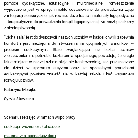
pomoce dydaktyczne, edukacyjne i mulitimedialne. Pomieszczenie
wyposażone jest w sprzęt i meble dostosowane do prowadzenia zajęć
z integracji sensorycznej jak również duże lustro i materiały logopedyczno
– terapeutyczne do prowadzenia terapii logopedycznej. Na resztę czekamy
z niecierpliwością.
“Cicha sala” jest do dyspozycji naszych uczniów w każdej chwili, zapewnia
komfort i jest niezbędna do stworzenia im optymalnych warunków w
procesie edukacyjnym. Stale zwiększająca się liczba uczniów
z orzeczeniami o potrzebie kształcenia specjalnego, powoduje, że drugie
takie miejsce w naszej szkole staje się koniecznością, zaś przeznaczone
dla dzieci w spectrum autyzmu oraz ze specjalnymi potrzebami
edukacyjnymi powinny znaleźć się w każdej szkole i być wsparciem
rozwoju uczniów.
Katarzyna Morajko
Sylwia Stawecka
Scenariusze zajęć w ramach współpracy
edukacja_wczesnoszkolna.docx
matematyka_scenariusz.docx