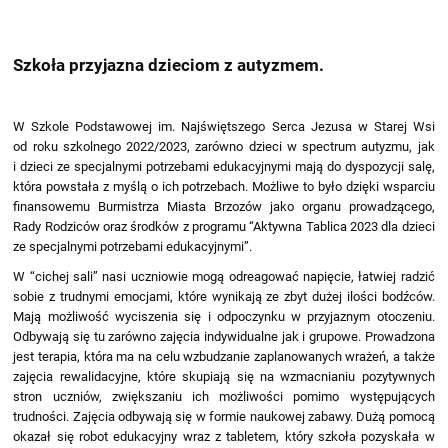
Szkoła przyjazna dzieciom z autyzmem.
W Szkole Podstawowej im. Najświętszego Serca Jezusa w Starej Wsi
od roku szkolnego 2022/2023, zarówno dzieci w spectrum autyzmu, jak
i dzieci ze specjalnymi potrzebami edukacyjnymi mają do dyspozycji salę,
która powstała z myślą o ich potrzebach. Możliwe to było dzięki wsparciu
finansowemu Burmistrza Miasta Brzozów jako organu prowadzącego,
Rady Rodziców oraz środków z programu “Aktywna Tablica 2023 dla dzieci
ze specjalnymi potrzebami edukacyjnymi”.
W “cichej sali” nasi uczniowie mogą odreagować napięcie, łatwiej radzić
sobie z trudnymi emocjami, które wynikają ze zbyt dużej ilości bodźców.
Mają możliwość wyciszenia się i odpoczynku w przyjaznym otoczeniu.
Odbywają się tu zarówno zajęcia indywidualne jak i grupowe. Prowadzona
jest terapia, która ma na celu wzbudzanie zaplanowanych wrażeń, a także
zajęcia rewalidacyjne, które skupiają się na wzmacnianiu pozytywnych
stron uczniów, zwiększaniu ich możliwości pomimo występujących
trudności. Zajęcia odbywają się w formie naukowej zabawy. Dużą pomocą
okazał się robot edukacyjny wraz z tabletem, który szkoła pozyskała w