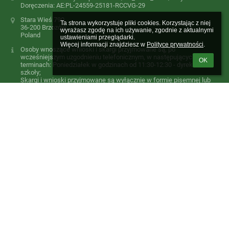
Doręczenia: AE:PL-24559-25181-RCCVG-29
Stara Wieś 790
Ta strona wykorzystuje pliki cookies. Korzystając z niej 
36-200 Brzozów
wyrażasz zgodę na ich używanie, zgodnie z aktualnymi 
Poland
ustawieniami przeglądarki.

Więcej informacji znajdziesz w 
Polityce prywatności
.
Osoby wnoszące wnioski i skargi przyjmowane są, po
wcześniejszym uzgodnieniu telefonicznym, w następujących
OK
terminach: Poniedziałek w godzinach od 11:30-12:30 - dyrektor
szkoły;
Skargi i wnioski przyjmowane są wyłącznie w formie pisemnej lub
ustnie z wpisem do protokołu. Nie rozpatruje się skarg i wniosków
nie zawierających imienia, nazwiska oraz adresu wnoszącego a
także skarg i wniosków wnoszonych telefonicznie.
134342525
Logowanie
Nazwa użytkownika:
Hasło: