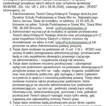
swobodnego przepływu takich danych oraz uchylenia dyrektywy
95/46/WE, (Dz. Urz. UE L 119 z 04.05.2016), zwanego jako ,,RODO"
informujemy, że:
Administratorem Twoich Danych/danych Twojego dziecka jest
Dyrektor Szkoły Podstawowej w Starej Wsi im. Najświętszego
Serca Jezusa. Dane do kontaktu: nr telefonu: 13 43 425 25;
listownie na adres: Szkoła Podstawowa w Starej Wsi, Stara Wieś
790, 36-200 Brzozów, email:
sp@szkolastarawies.pl
Administrator wyznaczył do kontaktu w sprawie przetwarzania
Twoich danych/danych Twojego dziecka oraz przysługujących Ci
praw Inspektora Ochrony Danych z którym możesz się
skontaktować na adres e-mail:
iodsp@szkolastarawies.pl
lub
pisemnie na adres Administratora podany powyżej.
Twoje dane osobowe na podstawie art. 6 ust. 1 lit c RODO oraz
ustawy Kodeks postępowania administracyjnego, przetwarzanie
będą w celu wypełnienia obowiązku prawnego ciążącego
na administratorze – rozpatrzenia skargi lub wniosku.
Twoje dane osobowe możemy przekazywać i udostępniać
wyłącznie podmiotom uprawnionym na podstawie obowiązujących
przepisów prawa są nimi np.: sądy, organy ścigania, podatkowe
oraz inne podmioty publiczne, gdy wystąpią z takim żądaniem
oczywiście w oparciu o stosowną podstawę prawną. Twoje dane
osobowe możemy także przekazywać podmiotom, które
przetwarzają je na zlecenie administratora tzw. podmiotom
przetwarzającym, są nimi np.: podmioty świadczące usługi
informatyczne, telekomunikacyjne, pocztowe i inne, jednakże
przekazanie Twoich danych nastąpić może tylko wtedy, gdy
zapewnią one odpowiednią ochronę Twoich praw.
Twoje dane osobowe będą przetwarzane przez okres zgodny