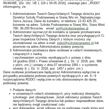
95/46/WE, (Dz. Urz. UE L 119 z 04.05.2016), zwanego jako ,,RODO"
informujemy, że:
Administratorem Twoich Danych/danych Twojego dziecka jest
Dyrektor Szkoły Podstawowej w Starej Wsi im. Najświętszego
Serca Jezusa. Dane do kontaktu: nr telefonu: 13 43 425 25;
listownie na adres: Szkoła Podstawowa w Starej Wsi, Stara Wieś
790, 36-200 Brzozów, email:
sp@szkolastarawies.pl
Administrator wyznaczył do kontaktu w sprawie przetwarzania
Twoich danych/danych Twojego dziecka oraz przysługujących Ci
praw Inspektora Ochrony Danych z którym możesz się
skontaktować na adres e-mail:
iodsp@szkolastarawies.pl
lub
pisemnie na adres Administratora podany powyżej.
Administrator przetwarza dane osobowe w celach oświatowych,
związanych z nauką
i wychowaniem uczniów, wynikających z ustawy z dnia
14 grudnia 2016 r. Prawo oświatowe (t. j. Dz. U. 2018, poz. 996
z późn. zm.) i ustawy z dnia 07 września 1991 r. o systemie
oświaty (t. j. Dz. U. 2018, poz. 1457 z późn. zm.).
Dane osobowe przetwarzane będą przez Administratora wyłącznie w
przypadku posiadania podstaw prawnych wynikających z art. 6 i 9
rozporządzenia RODO i wyłącznie w celu dostosowanym do danej
podstawy prawnej.
Podanie danych:
w ustawowych celach oświatowych, przy realizacji obowiązku
szkolnego jest obowiązkowe. Jeżeli odmówisz podania Twoich
danych/danych Twojego dziecka lub podasz nieprawidłowe dane,
nie będziemy mogli zrealizować celu.
jest dobrowolne, jeżeli odbywa się na podstawie zgody która jest