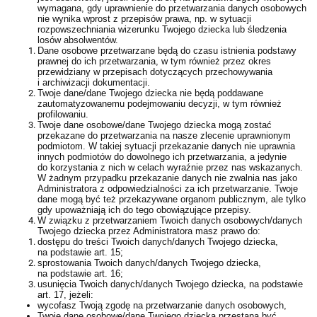
wymagana, gdy uprawnienie do przetwarzania danych osobowych
nie wynika wprost z przepisów prawa, np. w sytuacji
rozpowszechniania wizerunku Twojego dziecka lub śledzenia
losów absolwentów.
Dane osobowe przetwarzane będą do czasu istnienia podstawy
prawnej do ich przetwarzania, w tym również przez okres
przewidziany w przepisach dotyczących przechowywania
i archiwizacji dokumentacji.
Twoje dane/dane Twojego dziecka nie będą poddawane
zautomatyzowanemu podejmowaniu decyzji, w tym również
profilowaniu.
Twoje dane osobowe/dane Twojego dziecka mogą zostać
przekazane do przetwarzania na nasze zlecenie uprawnionym
podmiotom. W takiej sytuacji przekazanie danych nie uprawnia
innych podmiotów do dowolnego ich przetwarzania, a jedynie
do korzystania z nich w celach wyraźnie przez nas wskazanych.
W żadnym przypadku przekazanie danych nie zwalnia nas jako
Administratora z odpowiedzialności za ich przetwarzanie. Twoje
dane mogą być też przekazywane organom publicznym, ale tylko
gdy upoważniają ich do tego obowiązujące przepisy.
W związku z przetwarzaniem Twoich danych osobowych/danych
Twojego dziecka przez Administratora masz prawo do:
dostępu do treści Twoich danych/danych Twojego dziecka,
na podstawie art. 15;
sprostowania Twoich danych/danych Twojego dziecka,
na podstawie art. 16;
usunięcia Twoich danych/danych Twojego dziecka, na podstawie
art. 17, jeżeli:
wycofasz Twoją zgodę na przetwarzanie danych osobowych,
Twoje dane osobowe/dane Twojego dziecka przestaną być