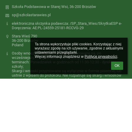
Szkoła Podstawowa w Starej Wsi, 36-200 Brzozów
sp@szkolastarawies.pl
elektroniczna skrzynka podawcza: /SP_Stara_Wies/SkrytkaESP e-
Doręczenia: AE:PL-24559-25181-RCCVG-29
Stara Wieś 790
36-200 Brzozów
Ta strona wykorzystuje pliki cookies. Korzystając z niej 
Poland
wyrażasz zgodę na ich używanie, zgodnie z aktualnymi 
ustawieniami przeglądarki.

Osoby wnoszące wnioski i skargi przyjmowane są, po
Więcej informacji znajdziesz w 
Polityce prywatności
.
wcześniejszym uzgodnieniu telefonicznym, w następujących
terminach: Poniedziałek w godzinach od 11:30-12:30 - dyrektor
OK
szkoły;
Skargi i wnioski przyjmowane są wyłącznie w formie pisemnej lub
ustnie z wpisem do protokołu. Nie rozpatruje się skarg i wniosków
nie zawierających imienia, nazwiska oraz adresu wnoszącego a
także skarg i wniosków wnoszonych telefonicznie.
134342525
Logowanie
Nazwa użytkownika:
Hasło: