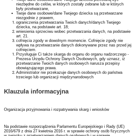
niezbędne do celów, w których zostały zebrane lub w których
były przetwarzane,
Twoje dane osobowe/dane Twojego dziecka są przetwarzane
niezgodnie z prawem,
ograniczenia przetwarzania Twoich danych/danych Twojego
dziecka, na podstawie art. 18;
wniesienia sprzeciwu wobec przetwarzania danych, na podstawie
art. 21.
cofnięcia zgody w dowolnym momencie. Cofnięcie zgody nie
wpływa na przetwarzanie danych dokonywane przez nas przed jej
cofnięciem.
Przysługuje Ci także skarga do organu do organu nadzorczego -
Prezesa Urzędu Ochrony Danych Osobowych, gdy uznasz, iż
przetwarzanie Twoich danych osobowych narusza przepisy
obowiązującego prawa.
Administrator nie przekazuje danych osobowych do państwa
trzeciego lub organizacji międzynarodowych
Klauzula informacyjna
Organizacja przyjmowania i rozpatrywania skarg i wniosków
Na podstawie rozporządzenia Parlamentu Europejskiego i Rady (UE)
2016/679 z dnia 27 kwietnia 2016 r. w sprawie ochrony osób fizycznych
w związku z przetwarzaniem danych osobowych i w sprawie