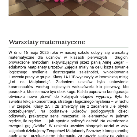
Warsztaty matematyczne
W dniu 16 maja 2025 roku w naszej szkole odbyły się warsztaty
matematyczne dla uczniów w klasach pierwszych i drugich,
prowadzone metodami aktywizującymi przez panią Annę Zegar –
edukatora Matplanety Brzozów. Zajęcia miały na celu kształtowanie
logicznego myślenia. dostrzegania zależności, wnioskowania
i uczenia pracy w grupie. Klasy 1A i 1B wyruszyły w kosmiczną misję
„Lot na Matplanetę”. Zadaniem uczniów było ustawianie
kosmonautów według logicznych wskazówek: kto pierwszy, kto
pośrodku, kto nie może być obok kogo. Każda poprawna konfiguracja
otwierała nowe „drzwi” do kolejnych etapów wyprawy. Była to
świetna lekcja koncentracji, strategii i logicznego myślenia – w ruchu
i w zespole. Klasy 2A i 2B zmierzyły się z zadaniem „Ile płytek
potrzebujemy?”. Na podstawie układów podłogowych dzieci
odkrywały praktyczny sens mnożenia: ile elementów w jednym
rzędzie, ile rzędów – i jak sprytnie policzyć całość. Na zakończenie
rozegrali grę „Czółko”. W umieniu uczniów biorących udział w w/w
zajęciach dziękujemy Zespołowi Matplanety Brzozów, którego prośbę
spełniamy i przekazujemy informację, że ruszyły zapisy na zajęcia