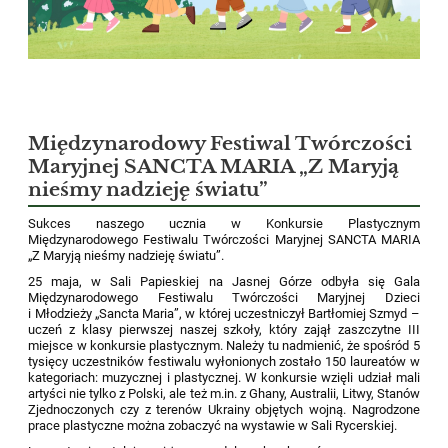
Międzynarodowy Festiwal Twórczości
Maryjnej SANCTA MARIA „Z Maryją
nieśmy nadzieję światu”
Sukces naszego ucznia w Konkursie Plastycznym
Międzynarodowego Festiwalu Twórczości Maryjnej SANCTA MARIA
„Z Maryją nieśmy nadzieję światu”.
25 maja, w Sali Papieskiej na Jasnej Górze odbyła się Gala
Międzynarodowego Festiwalu Twórczości Maryjnej Dzieci
i Młodzieży „Sancta Maria”, w której uczestniczył Bartłomiej Szmyd –
uczeń z klasy pierwszej naszej szkoły, który zajął zaszczytne III
miejsce w konkursie plastycznym. Należy tu nadmienić, że spośród 5
tysięcy uczestników festiwalu wyłonionych zostało 150 laureatów w
kategoriach: muzycznej i plastycznej. W konkursie wzięli udział mali
artyści nie tylko z Polski, ale też m.in. z Ghany, Australii, Litwy, Stanów
Zjednoczonych czy z terenów Ukrainy objętych wojną. Nagrodzone
prace plastyczne można zobaczyć na wystawie w Sali Rycerskiej.