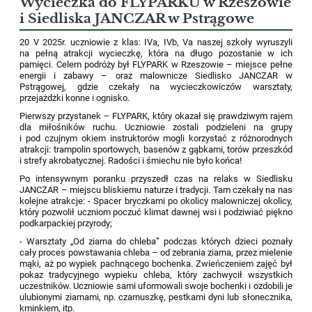
Wycieczka do FLYPARKU w Rzeszowie
i Siedliska JANCZAR w Pstrągowe
20 V 2025r. uczniowie z klas: IVa, IVb, Va naszej szkoły wyruszyli
na pełną atrakcji wycieczkę, która na długo pozostanie w ich
pamięci. Celem podróży był FLYPARK w Rzeszowie – miejsce pełne
energii i zabawy – oraz malownicze Siedlisko JANCZAR w
Pstrągowej, gdzie czekały na wycieczkowiczów warsztaty,
przejażdżki konne i ognisko.
Pierwszy przystanek – FLYPARK, który okazał się prawdziwym rajem
dla miłośników ruchu. Uczniowie zostali podzieleni na grupy
i pod czujnym okiem instruktorów mogli korzystać z różnorodnych
atrakcji: trampolin sportowych, basenów z gąbkami, torów przeszkód
i strefy akrobatycznej. Radości i śmiechu nie było końca!
Po intensywnym poranku przyszedł czas na relaks w Siedlisku
JANCZAR – miejscu bliskiemu naturze i tradycji. Tam czekały na nas
kolejne atrakcje: - Spacer bryczkami po okolicy malowniczej okolicy,
który pozwolił uczniom poczuć klimat dawnej wsi i podziwiać piękno
podkarpackiej przyrody;
- Warsztaty „Od ziarna do chleba” podczas których dzieci poznały
cały proces powstawania chleba – od zebrania ziarna, przez mielenie
mąki, aż po wypiek pachnącego bochenka. Zwieńczeniem zajęć był
pokaz tradycyjnego wypieku chleba, który zachwycił wszystkich
uczestników. Uczniowie sami uformowali swoje bochenki i ozdobili je
ulubionymi ziarnami, np. czarnuszkę, pestkami dyni lub słonecznika,
kminkiem, itp.