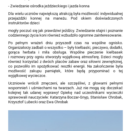
- Zwiedzanie ośrodka jeździeckiego i jazda konna
Dla wielu uczniów największą atrakcją była możliwość indywidualnej
przejażdżki konnej na maneżu. Pod okiem doświadczonych
instruktorów dzieci
mogły poczuć się jak prawdziwi jeźdźcy. Zwiedzanie stajni i poznanie
codziennego życia koni również wzbudziło ogromne zainteresowanie.
Po pełnym wrażeń dniu przyszedł czas na wspólne ognisko.
Organizatorzy zadbali o wszystko – były kiełbaski, pieczywo, dodatki,
gorąca herbata i miła obsługa. Wspólne pieczenie kiełbasek
i rozmowy przy ogniu stworzyły wyjątkową atmosferę. Dzieci mogły
również korzystać z dwóch placów zabaw oraz siłowni zewnętrznej,
co pozwoliło im spożytkować resztki energii. Na zakończenie była
możliwość zakupu pamiątek, które będą przypominać o tej
wyjątkowej wycieczce.
Uczniowie wrócili zmęczeni, ale szczęśliwi, z głowami pełnymi
wspomnień i uśmiechami na twarzach. Już nie mogą się doczekać
kolejnej tak udanej wyprawy! Opiekę nad uczestnikami wycieczki
sprawowali nauczyciele: Katarzyna Boczar-Gnyp, Stanisław Chrobak,
Krzysztof Lubecki oraz Ewa Chrobak