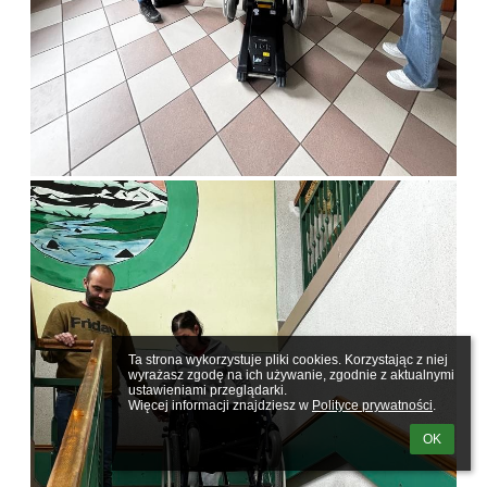
Ta strona wykorzystuje pliki cookies. Korzystając z niej 
wyrażasz zgodę na ich używanie, zgodnie z aktualnymi 
ustawieniami przeglądarki.

Więcej informacji znajdziesz w 
Polityce prywatności
.
OK