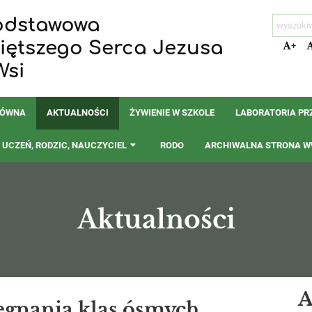
odstawowa
więtszego Serca Jezusa
+
Wsi
ŁÓWNA
AKTUALNOŚCI
ŻYWIENIE W SZKOLE
LABORATORIA PR
UCZEŃ, RODZIC, NAUCZYCIEL
RODO
ARCHIWALNA STRONA WW
Aktualności
A
egnania klas ósmych