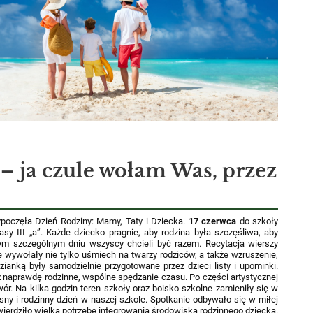
– ja czule wołam Was, przez
ozpoczęła Dzień Rodziny: Mamy, Taty
i Dziecka.
17 czerwca
do szkoły
lasy
III „a”. Każde dziecko pragnie, aby rodzina była szczęśliwa, aby
ym szczególnym dniu wszyscy chcieli być
razem. Recytacja wierszy
e
wywołały nie tylko uśmiech na twarzy rodziców, a także wzruszenie,
dzianką były samodzielnie przygotowane
przez dzieci listy i upominki.
ż
naprawdę rodzinne, wspólne spędzanie czasu. Po części artystycznej
ór. Na kilka godzin teren szkoły oraz
boisko szkolne zamieniły się w
osny
i rodzinny dzień w naszej szkole. Spotkanie odbywało się w miłej
wierdziło wielką potrzebę integrowania
środowiska rodzinnego dziecka.