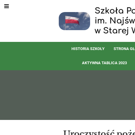
Szkoła P
im. Najś
w Starej 
HISTORIA SZKOŁY
STRONA G
AKTYWNA TABLICA 2023
Aktualności
Uroczystość poż