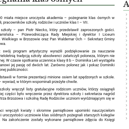
A
 00 miała miejsce uroczysta akademia – pożegnanie klas ósmych w
, pracowników szkoły, rodziców i uczniów klas I – VII.
szkoły – pan Piotr Niecko, który przedstawił zaproszonych gości.
 Kamińska – Przewodnicząca Rady Miejskiej i dyrektor I Liceum
za Wielkiego w Brzozowie oraz Pan Waldemar Och – Sekretarz Gminy
owa.
 swój program artystyczny wyrażili podziękowanie za nauczanie
eloletnią tradycją szkoły absolwenci zatańczyli poloneza, którym nie
lnej. W czasie spotkania uczennica klasy 8 b – Dominika Leń wystąpiła
anowi jej pasję od dwóch lat. Zarówno polonez jak i pokaz Dominiki
nej publiczności.
dstawili w formie prezentacji minione osiem lat spędzonych w szkole.
k – wywiad, w którym wspominali przeżyte chwile.
szkoły wręczył listy gratulacyjne rodzicom uczniów, którzy osiągnęli
j części było wręczenie przez dyrektora szkoły i sekretarza nagród
rza Brzozowa i szkolną Radę Rodziców uczniom wyróżniającym się w
ci wręczyli kwiaty i skromne pamiątkowe upominki nauczycielom
ści uroczystości uczniowie klas siódmych pożegnali starszych kolegów
. Na zakończenie zostały wykonane pamiątkowe zdjęcia do Księgi