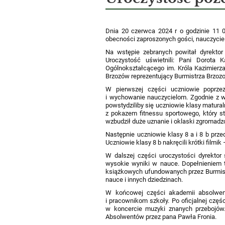
Dnia 20 czerwca 2024 r o godzinie 11
obecności zaproszonych gości, nauczycieli
Na wstępie zebranych powitał dyrektor 
Uroczystość uświetnili: Pani Dorota
Ogólnokształcącego im. Króla Kazimier
Brzozów reprezentujący Burmistrza Brzoz
W pierwszej części uczniowie poprzez
i wychowanie nauczycielom. Zgodnie z wi
powstydziliby się uczniowie klasy matura
z pokazem fitnessu sportowego, który st
wzbudził duże uznanie i oklaski zgromadzo
Następnie uczniowie klasy 8 a i 8 b prze
Uczniowie klasy 8 b nakręcili krótki filmi
W dalszej części uroczystości dyrektor 
wysokie wyniki w nauce. Dopełnieniem te
książkowych ufundowanych przez Burmist
nauce i innych dziedzinach.
W końcowej części akademii absolwen
i pracownikom szkoły. Po oficjalnej czę
w koncercie muzyki znanych przebojów
Absolwentów przez pana Pawła Fronia.