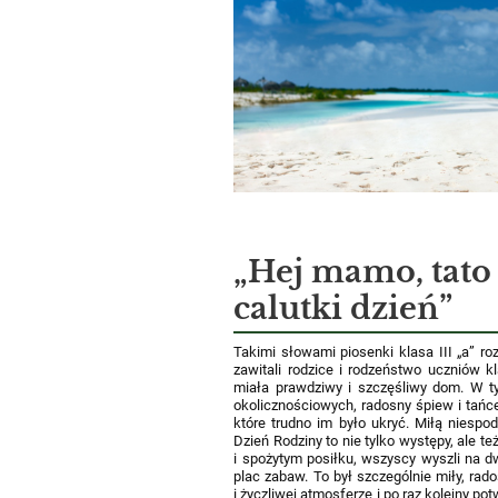
„Hej mamo, tato 
calutki dzień”
Takimi słowami piosenki klasa III „a” r
zawitali rodzice i rodzeństwo uczniów k
miała
prawdziwy i szczęśliwy dom. W t
okolicznościowych, radosny śpiew i tańc
które
trudno im było ukryć. Miłą niespo
Dzień Rodziny to nie tylko występy, ale te
i
spożytym posiłku, wszyscy wyszli na dw
plac zabaw. To był szczególnie miły, rad
i życzliwej
atmosferze i po raz kolejny pot