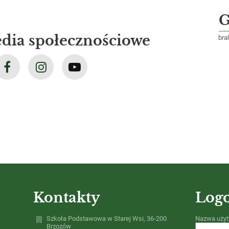
G
dia społecznościowe
bra
Kontakty
Log
Szkoła Podstawowa w Starej Wsi, 36-200
Nazwa użyt
Brzozów