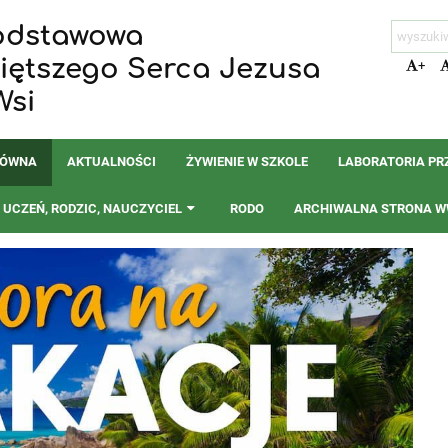
odstawowa
więtszego Serca Jezusa
+
Wsi
ŁÓWNA
AKTUALNOŚCI
ŻYWIENIE W SZKOLE
LABORATORIA PR
UCZEŃ, RODZIC, NAUCZYCIEL
RODO
ARCHIWALNA STRONA WW