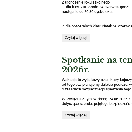
Zakończenie roku szkolnego:
1. dla klas VIII: Środa 24 czerwca godz:
następnie do 20:30 dyskoteka.
2. dla pozostałych klas: Piatek 26 czerw
Zakończenie
Czytaj więcej
roku
szkolnego
2025/2026:
Spotkanie na te
2026r.
Wakacje to wyjątkowy czas, który kojarzy 
od tego czy planujemy dalekie podróże,
o zasadach bezpiecznego spędzania tego 
W związku z tym w środę 24.06.2026 r. o
dotyczące szeroko pojętego bezpieczeńs
Spotkanie
Czytaj więcej
na
temat
bezpiecznych