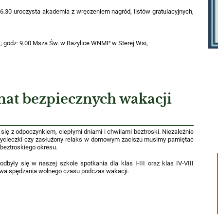
 16.30 uroczysta akademia z wręczeniem nagród, listów gratulacyjnych,
ca; godz: 9.00 Msza Św. w Bazylice WNMP w Sterej Wsi,
mat bezpiecznych wakacji
się z odpoczynkiem, ciepłymi dniami i chwilami beztroski. Niezależnie
 wycieczki czy zasłużony relaks w domowym zaciszu musimy pamiętać
beztroskiego okresu.
dbyły się w naszej szkole spotkania dla klas I-III oraz klas IV-VIII
twa spędzania wolnego czasu podczas wakacji.