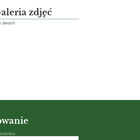
aleria zdjęć
k danych
owanie
kownika: