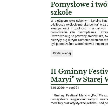
wakacji
Pomysłowe i twó
2026r.:
szkole
W bieżącym roku szkolnym Szkolna Kasa
„Najlepsza ekologiczna skarbonka”
oraz
kreatywności i zdolności manualnych 
promowanie idei oszczędzania. Ucze
i wrażliwością na potrzeby środowiska, t
cieszyły się dużym zainteresowaniem wśr
być jednocześnie wartościowa i inspirując
Pomysłowe
Czytaj więcej
i
twórcze
konkursy
SKO
II Gminny Festi
w
naszej
Maryi” w Starej 
szkole :
6.06.2026r. – część I
II Gminny Festiwal Maryjny „Pod Płaszc
uroczystości religijno-kulturalnych na
modlitwy oraz artystycznej refleksji nad p