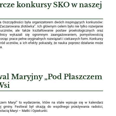
rcze konkursy SKO w naszej
 Oszczędności była organizatorem dwóch inspirujących konkursów:
„Zaczarowana złotówka”.
Ich głównym celem było nie tylko rozwijanie
uczniów, ale także kształtowanie postaw proekologicznych oraz
stnicy wykazali się ogromnym zaangażowaniem, pomysłowością
worząc prace pełne oryginalnych rozwiązań i ciekawych form. Konkursy
ód uczniów, a ich efekty pokazały, że nauka poprzez działanie może
a.
wal Maryjny „Pod Płaszczem
Wsi
zem Maryi” to wydarzenie, które na stałe wpisuje się w kalendarz
szej gminy. Festiwal był okazją do wspólnego przeżywania radości,
ostacią Maryi – Matki i Opiekunki.