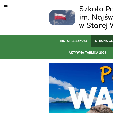
Szkoła P
im. Najś
w Starej 
HISTORIA SZKOŁY
STRONA G
AKTYWNA TABLICA 2023
Strona
główna