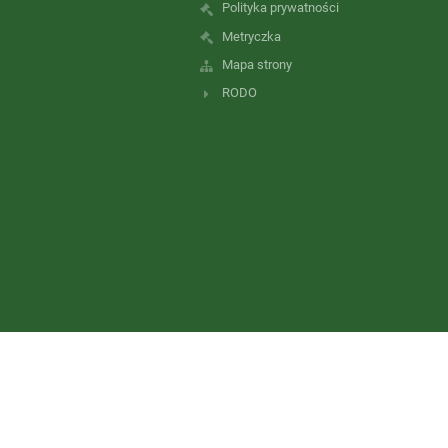
Polityka prywatności
Metryczka
Mapa strony
RODO
Wersja dla słabowidzących
+
-