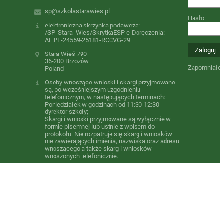
sp@szkolastarawies.pl
Hasło:
elektroniczna skrzynka podawcza:
/SP_Stara_Wies/SkrytkaESP e-Doręczenia:
AE:PL-24559-25181-RCCVG-29
Stara Wieś 790
36-200 Brzozów
Zapomniałe
Poland
Osoby wnoszące wnioski i skargi przyjmowane
są, po wcześniejszym uzgodnieniu
telefonicznym, w następujących terminach:
Poniedziałek w godzinach od 11:30-12:30 -
dyrektor szkoły;
Skargi i wnioski przyjmowane są wyłącznie w
formie pisemnej lub ustnie z wpisem do
protokołu. Nie rozpatruje się skarg i wniosków
nie zawierających imienia, nazwiska oraz adresu
wnoszącego a także skarg i wniosków
wnoszonych telefonicznie.
134342525